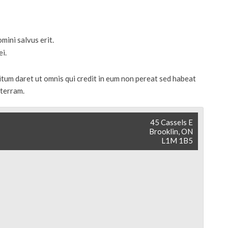
A
L
ini salvus erit.
S
i.
tum daret ut omnis qui credit in eum non pereat sed habeat
 terram.
J
45 Cassels E
M
Brooklin, ON
L1M 1B5
M
M
D