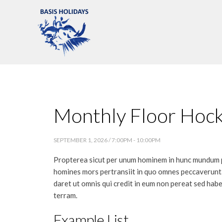
Monthly Floor Hoc
SEPTEMBER 1, 2026 / 7:00PM - 10:00PM
Propterea sicut per unum hominem in hunc mundum p
homines mors pertransiit in quo omnes peccaverunt.
daret ut omnis qui credit in eum non pereat sed hab
terram.
Example List