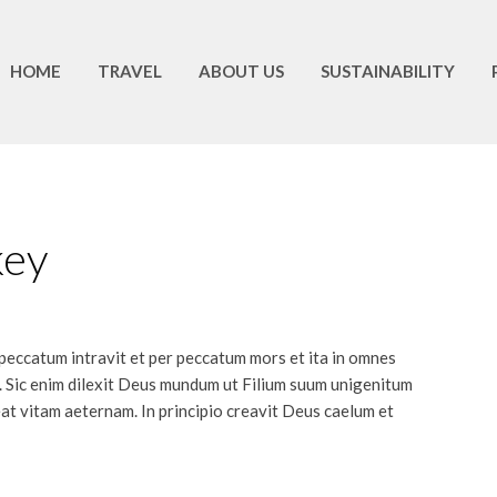
HOME
TRAVEL
ABOUT US
SUSTAINABILITY
key
eccatum intravit et per peccatum mors et ita in omnes
S
 Sic enim dilexit Deus mundum ut Filium suum unigenitum
eat vitam aeternam. In principio creavit Deus caelum et
W
W