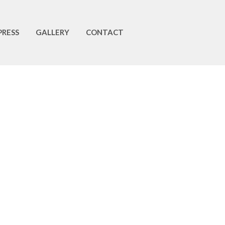
PRESS
GALLERY
CONTACT
ustainability begins at home: Hobby Gardening
inter Blues? Come Grab a Pocketful of Sunshine!
hy you need some Ayurveda love in the monsoon