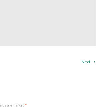
A
B
C
I
R
Next
→
S
U
fields are marked
*